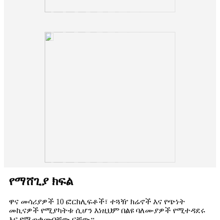
የማሸጊያ ክፍል
ዋና መሳሪያዎች 10 ፎርክሊፍቶች፣ ተጓዥ ክሬኖች እና የጭነት
መኪናዎች የሚያካትቱ ሲሆን እነዚህም በልዩ ባለሙያዎች የሚተዳደሩ
እና የሚጠቀሙባቸው ናቸው።