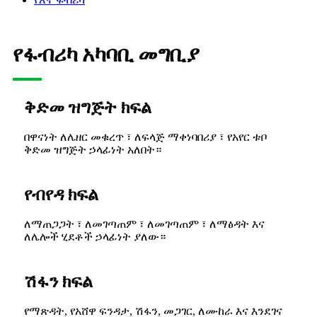
የፋብሪካ አካባቢ መግቢያ
ቅድመ ዝግጅት ክፍል
በዋናነት ለሌዘር መቁረጥ ፣ ለፍላጅ ማቀነባበሪያ ፣ የአየር ቱቦ
ቅድመ ዝግጅት ኃላፊነት አለበት።
የብየዳ ክፍል
ለማጠጋጋት ፣ ለመገጣጠም ፣ ለመገጣጠም ፣ ለማፅዳት እና
ለሌሎች ሂደቶች ኃላፊነት ያለው።
ሽፋን ክፍል
የማጽዳት, የአሸዋ ፍንዳታ, ሽፋን, መጋገር, ለሙከራ እና እንደገና