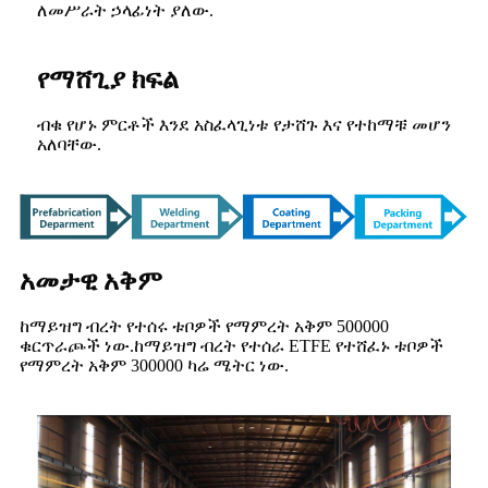
ለመሥራት ኃላፊነት ያለው.
የማሸጊያ ክፍል
ብቁ የሆኑ ምርቶች እንደ አስፈላጊነቱ የታሸጉ እና የተከማቹ መሆን
አለባቸው.
አመታዊ አቅም
ከማይዝግ ብረት የተሰሩ ቱቦዎች የማምረት አቅም 500000
ቁርጥራጮች ነው.ከማይዝግ ብረት የተሰራ ETFE የተሸፈኑ ቱቦዎች
የማምረት አቅም 300000 ካሬ ሜትር ነው.