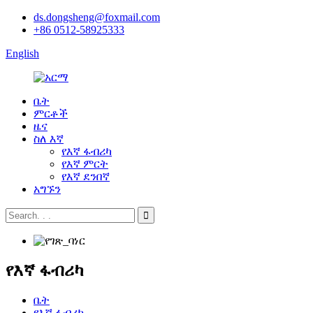
ds.dongsheng@foxmail.com
+86 0512-58925333
English
ቤት
ምርቶች
ዜና
ስለ እኛ
የእኛ ፋብሪካ
የእኛ ምርት
የእኛ ደንበኛ
አግኙን
የእኛ ፋብሪካ
ቤት
የእኛ ፋብሪካ