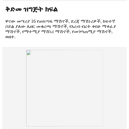
ቅድመ ዝግጅት ክፍል
ዋናው መሣሪያ 16 የጠፍጣፋ ማሽኖች, ደረጃ ማሽነሪዎች, ከፍተኛ
ኃይል ያለው ሌዘር መቁረጫ ማሽኖች, የአረብ ብረት ቀበቶ ማቀፊያ
ማሽኖች, የማተሚያ ማሽነሪ ማሽኖች, የመገጣጠሚያ ማሽኖች,
ወዘተ.