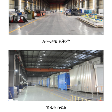
አመታዊ አቅም
ሽፋን ክፍል