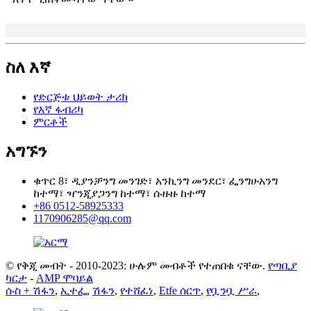
ስለ እኛ
የድርጅቱ ህይወት ታሪክ
የእኛ ፋብሪካ
ምርቶች
አግኙን
ቁጥር 8፣ ዲያንቻንግ መንገድ፣ አንኪንግ መንደር፣ ፌንግሁአንግ
ከተማ፣ ዣንጂያጋንግ ከተማ፣ ሱዙዙ ከተማ
+86 0512-58925333
1170906285@qq.com
© የቅጂ መብት - 2010-2023: ሁሉም መብቶች የተጠበቁ ናቸው.
የጣቢያ
ካርታ
-
AMP ሞባይል
ሱስ + ሽፋን
,
ኢተፌ
,
ሽፋን
,
የተሸፈነ
,
Etfe ሰርጥ
,
የቧንቧ ሥራ
,