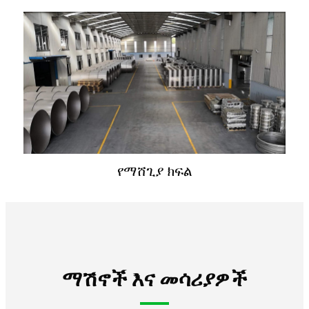
የማሸጊያ ክፍል
ማሽኖች እና መሳሪያዎች