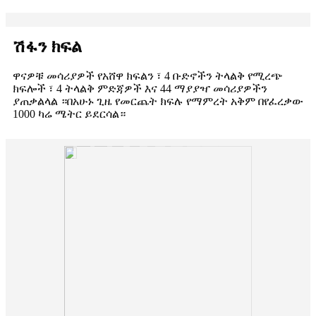
ሽፋን ክፍል
ዋናዎቹ መሳሪያዎች የአሸዋ ክፍልን ፣ 4 ቡድኖችን ትላልቅ የሚረጭ
ክፍሎች ፣ 4 ትላልቅ ምድጃዎች እና 44 ማያያዣ መሳሪያዎችን
ያጠቃልላል ።በአሁኑ ጊዜ የመርጨት ክፍሉ የማምረት አቅም በየፈረቃው
1000 ካሬ ሜትር ይደርሳል።