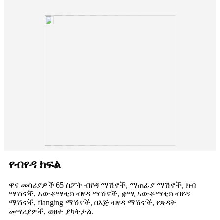
የብየዳ ክፍል
ዋና መሳሪያዎች 65 ስፖት ብየዳ ማሽኖች, ማጠፊያ ማሽኖች, ክብ
ማሽኖች, አውቶማቲክ ብየዳ ማሽኖች, ቋሚ አውቶማቲክ ብየዳ
ማሽኖች, flanging ማሽኖች, በእጅ ብየዳ ማሽኖች, የጽዳት
መሣሪያዎች, ወዘተ ያካትታል.