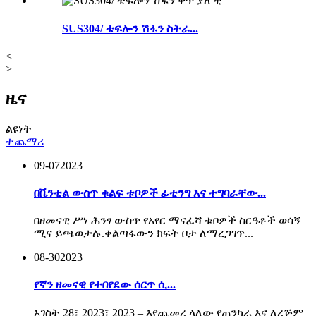
SUS304/ ቴፍሎን ሽፋን ስትራ...
<
>
ዜና
ልዩነት
ተጨማሪ
09-07
2023
በቬንቲል ውስጥ ቁልፍ ቱቦዎች ፊቲንግ እና ተግባራቸው...
በዘመናዊ ሥነ ሕንፃ ውስጥ የአየር ማናፈሻ ቱቦዎች ስርዓቶች ወሳኝ
ሚና ይጫወታሉ.ቀልጣፋውን ክፍት ቦታ ለማረጋገጥ...
08-30
2023
የኛን ዘመናዊ የተበየደው ሰርጥ ሲ...
ኦገስት 28፣ 2023፣ 2023 – እየጨመረ ላለው የጠንካራ እና ለረጅም