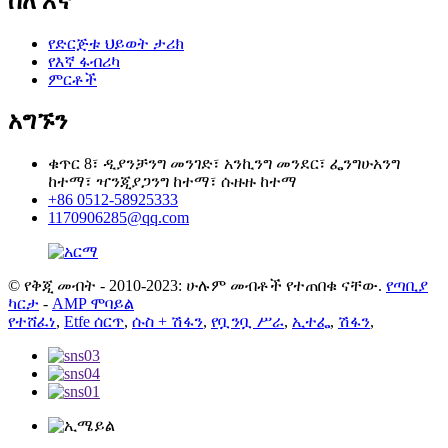
ስለ እኛ
የድርጅቱ ህይወት ታሪክ
የእኛ ፋብሪካ
ምርቶች
አግኙን
ቁጥር 8፣ ዲያንቻንግ መንገድ፣ አንኪንግ መንደር፣ ፌንግሁአንግ
ከተማ፣ ዣንጂያጋንግ ከተማ፣ ሱዙዙ ከተማ
+86 0512-58925333
1170906285@qq.com
© የቅጂ መብት - 2010-2023: ሁሉም መብቶች የተጠበቁ ናቸው.
የጣቢያ
ካርታ
-
AMP ሞባይል
የተሸፈነ
,
Etfe ሰርጥ
,
ሱስ + ሽፋን
,
የቧንቧ ሥራ
,
ኢተፌ
,
ሽፋን
,