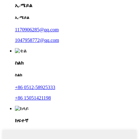
ኢ-ሜይል
ኢ-ሜይል
1170906285@qq.com
1047958772@qq.com
ስልክ
ስልክ
+86 0512-58925333
+86 15051421198
ከፍተኛ