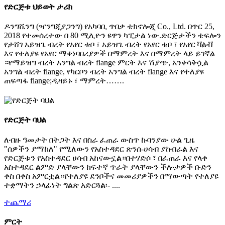
የድርጅቱ ህይወት ታሪክ
ዶንግሼንግ (ዣንግጂያጋንግ) የአካባቢ ጥበቃ ቴክኖሎጂ Co., Ltd. በጥር 25,
2018 የተመሰረተው በ 80 ሚሊዮን ዩዋን ካፒታል ነው.ድርጅታችን ቴፍሎን
የታሸገ አይዝጌ ብረት የአየር ቱቦ ፣ አይዝጌ ብረት የአየር ቱቦ ፣ የአየር ቫልቭ
እና የተለያዩ የአየር ማቀነባበሪያዎች በማምረት እና በማምረት ላይ ይገኛል
።የማይዝግ ብረት አንግል ብረት flange ምርት እና ሽያጭ, አንቀሳቅሷል
አንግል ብረት flange, የካርቦን ብረት አንግል ብረት flange እና የተለያዩ
ጠፍጣፋ flange;ዲዛይኑ ፣ ማምረት…….
የድርጅት ባህል
ለብዙ ዓመታት በትጋት እና በስራ ፈጠራ ውስጥ ኩባንያው ሁል ጊዜ
"ሰዎችን ያማከለ" የሚለውን የአስተዳደር ጽንሰ-ሀሳብ ያከብራል እና
የድርጅቱን የአስተዳደር ሀሳብ አከናውኗል።በተሃድሶ ፣ በፈጠራ እና የላቀ
አስተዳደር ልምድ ያላቸውን ከፍተኛ ጥራት ያላቸውን ችሎታዎች ቡድን
ቀስ በቀስ አምርቷል።የተለያዩ ደንቦችና መመሪያዎችን በማውጣት የተለያዩ
ተቋማትን ኃላፊነት ግልጽ አድርጓል፡- ....
ተጨማሪ
ምርት