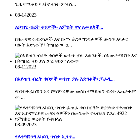
ጊዜ የሚቆይ የ ai ፍላጎት ምላሽ...
08-14
2023
አይዝጌ ብረት ቱቦዎች፡- አምስት ዋና አመልካች...
በዘመናዊ ፋብሪካዎች እና በሥነ-ሕንፃ ግንባታዎች ውስጥ እየታዩ
ባሉት እድገቶች፣ ትግበራው o...
08-11
2023
በአይዝጌ ብረት ቱቦዎች ውስጥ ያሉ እድገቶች፡ ፓራዲ...
የኮንስትራክሽን እና የማምረቻው መስክ የማይዝግ ብረት አጠቃቀም
መ ...
08-09
2023
የዶንግሼንግ አካባቢ ጥበቃ ኢንኖ...