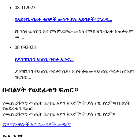
08-11
2023
በአይዝጌ ብረት ቱቦዎች ውስጥ ያሉ እድገቶች፡ ፓራዲ...
የኮንስትራክሽን እና የማምረቻው መስክ የማይዝግ ብረት አጠቃቀም
መ ...
08-09
2023
የዶንግሼንግ አካባቢ ጥበቃ ኢንኖ...
ዶንግሼንግ የአካባቢ ጥበቃ፣ በ2018 የተቋቋመ የአካባቢ ጥበቃ ኩባንያ፣
ዝርዝር...
በብልሃት የወደፊቱን ፍጠር።
የመጨረሻውን ውጤት በራስህ አይን እንደማየት ያለ ነገር የለም።በብልሃት
የወደፊቱን ፍጠር።
የመጨረሻውን ውጤት በራስህ አይን እንደማየት ያለ ነገር የለም።
የነፃ ማኑዋሎች እና ናሙናዎች መዳረሻ