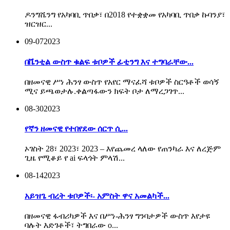
ዶንግሼንግ የአካባቢ ጥበቃ፣ በ2018 የተቋቋመ የአካባቢ ጥበቃ ኩባንያ፣
ዝርዝር...
09-07
2023
በቬንቲል ውስጥ ቁልፍ ቱቦዎች ፊቲንግ እና ተግባራቸው...
በዘመናዊ ሥነ ሕንፃ ውስጥ የአየር ማናፈሻ ቱቦዎች ስርዓቶች ወሳኝ
ሚና ይጫወታሉ.ቀልጣፋውን ክፍት ቦታ ለማረጋገጥ...
08-30
2023
የኛን ዘመናዊ የተበየደው ሰርጥ ሲ...
ኦገስት 28፣ 2023፣ 2023 – እየጨመረ ላለው የጠንካራ እና ለረጅም
ጊዜ የሚቆይ የ ai ፍላጎት ምላሽ...
08-14
2023
አይዝጌ ብረት ቱቦዎች፡- አምስት ዋና አመልካች...
በዘመናዊ ፋብሪካዎች እና በሥነ-ሕንፃ ግንባታዎች ውስጥ እየታዩ
ባሉት እድገቶች፣ ትግበራው o...