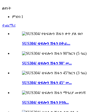
ልዩነት
ምደባ 1
ተጨማሪ
SUS304/ ቴፍሎን ሽፋን ስትራ...
SUS304/ ቴፍሎን ሽፋን 90° ሠ...
SUS304/ ቴፍሎን ሽፋን 45° ሠ...
SUS304/ ቴፍሎን ሽፋን ኮንክ...