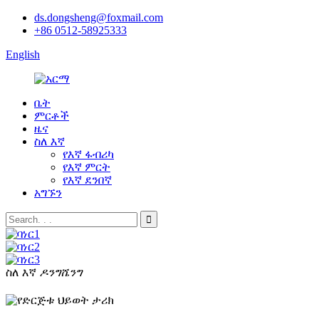
ds.dongsheng@foxmail.com
+86 0512-58925333
English
ቤት
ምርቶች
ዜና
ስለ እኛ
የእኛ ፋብሪካ
የእኛ ምርት
የእኛ ደንበኛ
አግኙን
ስለ እኛ
ዶንግሼንግ